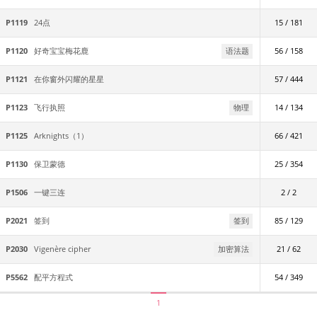
P1119
24点
15 / 181
P1120
好奇宝宝梅花鹿
语法题
56 / 158
P1121
在你窗外闪耀的星星
57 / 444
P1123
飞行执照
物理
14 / 134
P1125
Arknights（1）
66 / 421
P1130
保卫蒙德
25 / 354
P1506
一键三连
2 / 2
P2021
签到
签到
85 / 129
P2030
Vigenère cipher
加密算法
21 / 62
P5562
配平方程式
54 / 349
1