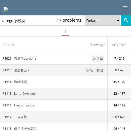
17 problems
1
Problem
Show tags
AC / Tried
P1027
善良的dumplie
思维题
7 / 215
P1113
谁是卷王？
模拟
基础
8 / 42
P1114
游程编码
15 / 179
P1115
Land Overseer
12 / 137
P1116
Heroic rescue
14 / 112
P1117
二分查找
60 / 470
P1118
僵尸博士的渴望
26 / 146