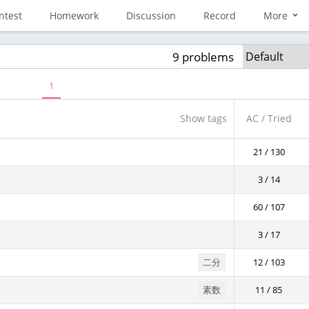
ntest
Homework
Discussion
Record
More
9 problems
1
Show tags
AC / Tried
21 / 130
3 / 14
60 / 107
3 / 17
二分
12 / 103
素数
11 / 85