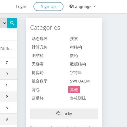
Sign Up
Login
Language
Categories
动态规划
搜索
计算几何
树结构
Difficulty
图结构
数论
7
天梯赛
数据结构
博弈论
字符串
9
组合数学
SWPUACM
1
背包
其他
9
蓝桥杯
多校训练
8
Lucky
8