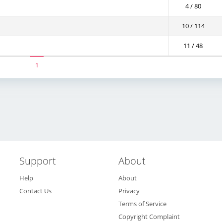
4 / 80
10 / 114
11 / 48
1
Support
About
Help
About
Contact Us
Privacy
Terms of Service
Copyright Complaint