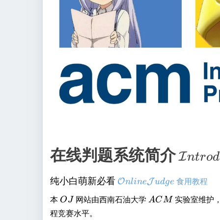
在线判题系统简介
\
I
n
t
r
o
d
m
纯
\
纯小白萌新必看
食用教程
O
J
n
l
in
e
u
d
g
e
a
小
m
O
A
本
网站由西南石油大学
实验室维护
t
O
J
A
C
M
白
a
J
C
程竞赛水平。
萌
t
h