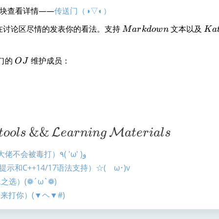
块查看详情——
传送门（◑▽◐）
M
K
在讨论区尽情的发表你的看法。支持
文本以及
M
a
r
k
d
o
w
n
K
a
ar
a
k
te
O
们的
维护成员：
d
x
O
J
J
o
w
n
&&
L
M
t
oo
l
s
e
a
r
nin
g
a
t
er
ia
l
s
云剪切板（至少将代码粘贴在上面发给队友or大佬不会被毒打）٩( 'ω' )و
示和C++14/17语法支持）☆(ゝω･)v
选）(❁´ω`❁)
来打你）(▼ヘ▼#)