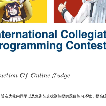
O
O
J
u
c
t
i
o
n
f
n
l
in
e
u
d
g
e
，旨在为校内同学以及集训队选拔训练提供题目练习环境，提高