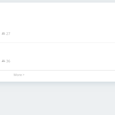
27
36
More >