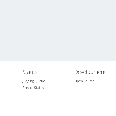
e
g
ar
e
ni
}
n
g
\,
M
at
er
Status
Development
ia
Judging Queue
Open Source
ls
Service Status
}