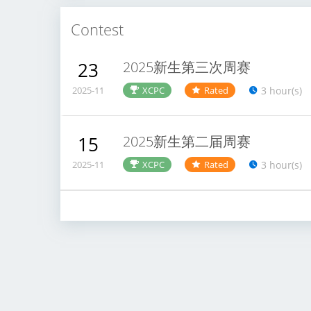
{
\,
D
Contest
O
e
f\
2025新生第三次周赛
23
vt
,\
3 hour(s)
2025-11
XCPC
Rated
o
,
ol
O
s\
2025新生第二届周赛
15
n
,
3 hour(s)
2025-11
XCPC
Rated
li
\
n
&
e
\
\,
&
J
\,
u
L
d