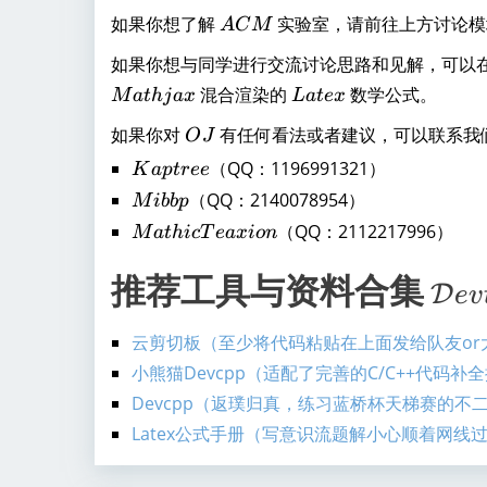
M
新
h
A
如果你想了解
实验室，请前往上方讨论模
c
A
C
M
必
c
C
al
看
al
如果你想与同学进行交流讨论思路和见解，可以
M
{
M
L
{
混合渲染的
数学公式。
M
a
t
hj
a
x
L
a
t
e
x
O
at
a
I
O
如果你对
有任何看法或者建议，可以联系我
nl
O
J
hj
t
J
in
n
a
e
K
（QQ：1196991321）
K
a
pt
r
ee
e
x
x
a
tr
M
（QQ：2140078954）
M
ibb
p
J
p
ib
M
（QQ：2112217996）
o
M
a
t
hi
c
T
e
a
x
i
o
n
u
tr
b
at
d
d
e
p
hi
推荐工具与资料合集
\
g
D
e
e
v
u
c
e
m
T
}
c
at
e
ti
小熊猫Devcpp（适配了完善的C/C++代码补全提
a
h
Devcpp（返璞归真，练习蓝桥杯天梯赛的不二之
xi
o
c
o
Latex公式手册（写意识流题解小心顺着网线过
n
n
al
\,