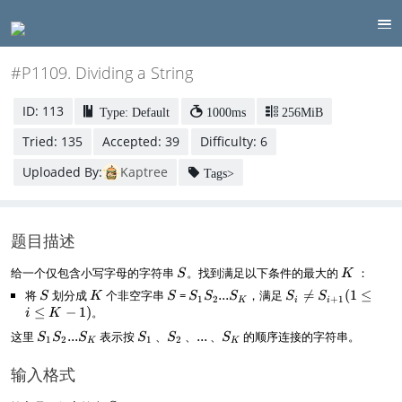
#P1109. Dividing a String
ID: 113
Type: Default
1000ms
256MiB
Tried: 135
Accepted: 39
Difficulty: 6
Uploaded By:
Kaptree
Tags>
题目描述
S
K
给一个仅包含小写字母的字符串
。找到满足以下条件的最大的
：
S
K
将
S
划分成
K
个非空字串
S
=
S
...
，满足
S

=
(
1
≤
S
K
S
S
S
S
S
S
1
2
+
1
K
i
i
_
_i
≤
−
1
)
。
i
K
1
\
S
S
S
.
S
这里
...
表示按
、
、
...
、
的顺序连接的字符串。
S
S
S
S
S
S
1
2
1
2
K
K
S
n
_
_
_
.
_
_
e
1
1
2
.
K
输入格式
2
S
S
...
_
_