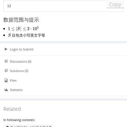
Copy
数据范围与提示
5
1
1
≤
∣
∣
≤
2
⋅
1
0
S
\
S
仅包含小写英文字母
S
l
e
|
Login to Submit
S
|
Discussions (0)
\
l
Solutions (3)
e
2
Files
\
c
Statistics
d
o
t
Related
1
0
In following contests:
^
5