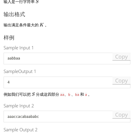
S
输入是一行字符串
S
{i
S
2
_
+
...
K
1
输出格式
S
}
_
(
K
输出满足条件最大的
。
K
K
1
\l
样例
e
i
Sample Input 1
\l
Copy
e
K
-
SampleOutput 1
1
)
Copy
S
例如我们可以把
分成这四部分
、
、
和
。
S
aa
b
ba
a
Sample Input 2
Copy
Sample Output 2