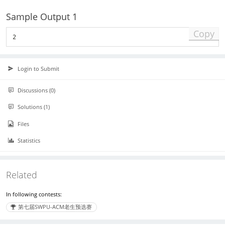
Sample Output 1
Copy
2
Login to Submit
Discussions (0)
Solutions (1)
Files
Statistics
Related
In following contests:
第七届SWPU-ACM老生预选赛