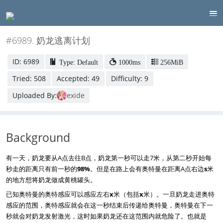
#6989. 奶龙逃离计划
ID: 6989
Type: Default
1000ms
256MiB
Tried: 508
Accepted: 49
Difficulty: 9
Uploaded By:
exide
Background
有一天，奶龙要从A点去往B点，奶龙第一秒可以走7米，从第二秒开始每
秒走的距离只有前一秒的
98%
。但是在路上会有奥特曼在距离A点右边
s
米
的地方想将奶龙做成黄桃罐头。
已知奥特曼的奥特感应可以感应左右
x
米（包括
x
米）。一旦奶龙走进奥特
感应的范围，奥特感应就会在这一秒结束后传递给奥特曼，奥特曼在下一
秒就会对奶龙发射激光，这时如果奶龙还在这范围内就危险了。也就是