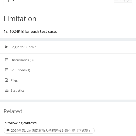
Limitation
1s, 1024KiB for each test case.
Login to Submit
Discussions (0)
Solutions (1)
Files
Statistics
Related
In following contests:
2024年第八届西南石油大学程序设计新生赛（正式赛）